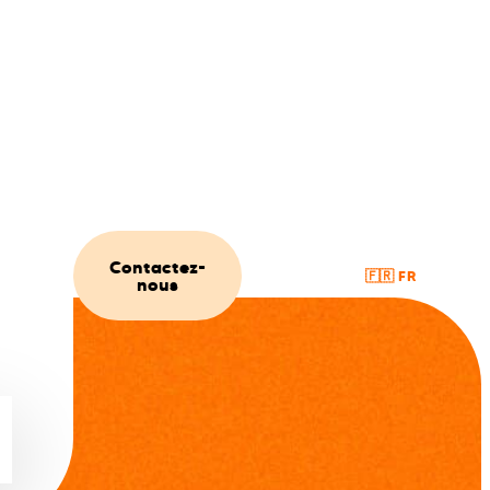
Contactez-
🇬🇧 EN
🇫🇷 FR
nous