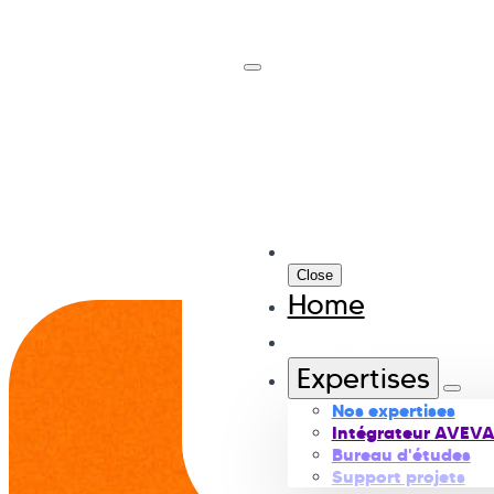
Close
Home
Swims
Expertises
Nos expertises
Intégrateur AVEV
Bureau d'études
Support projets