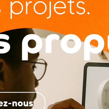
 projets.
s prop
tez-nous